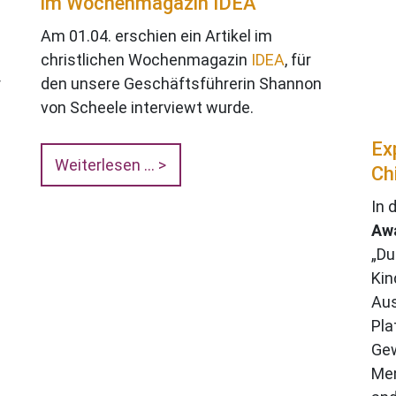
im Wochenmagazin IDEA
Am 01.04. erschien ein Artikel im
christlichen Wochenmagazin
IDEA
, für
r
den unsere Geschäftsführerin Shannon
von Scheele interviewt wurde.
Ex
Weiterlesen …
Ch
In 
Aw
„Du
Kin
Aus
Pla
Gew
Men