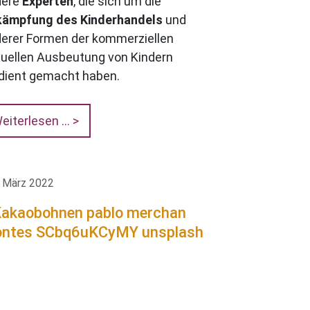
dere
Experten
, die sich um die
kämpfung des Kinderhandels
und
erer Formen der kommerziellen
uellen Ausbeutung von Kindern
dient gemacht haben.
eiterlesen …
. März 2022