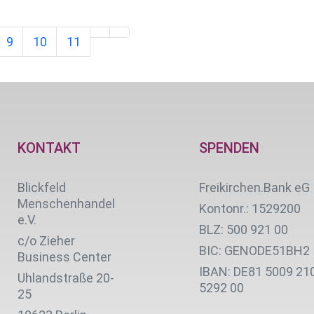
9
10
11
KONTAKT
SPENDEN
Blickfeld
Freikirchen.Bank eG
Menschenhandel
Kontonr.: 1529200
e.V.
BLZ: 500 921 00
c/o Zieher
BIC: GENODE51BH2
Business Center
IBAN: DE81 5009 21
Uhlandstraße 20-
5292 00
25